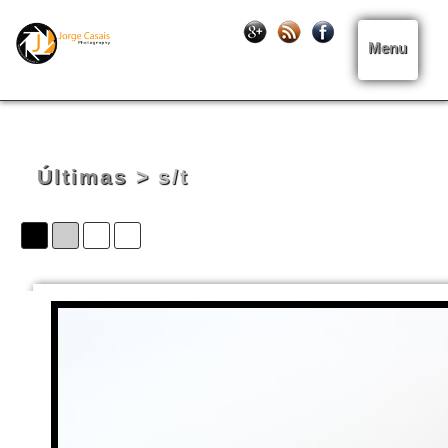
Menu
Últimas
> s/t