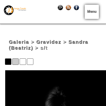
Menu
Galeria
>
Gravidez
>
Sandra
(Beatriz)
> s/t