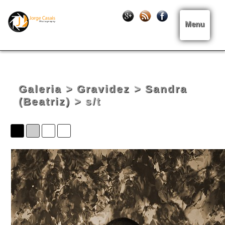
Menu
Galeria
>
Gravidez
>
Sandra
(Beatriz)
> s/t