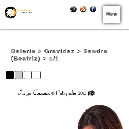
Menu
Galeria
>
Gravidez
>
Sandra
(Beatriz)
> s/t