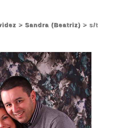
videz
>
Sandra (Beatriz)
> s/t