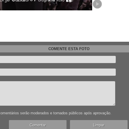
COMENTE ESTA FOTO
omentários serão moderados e tornados públicos após aprovação.