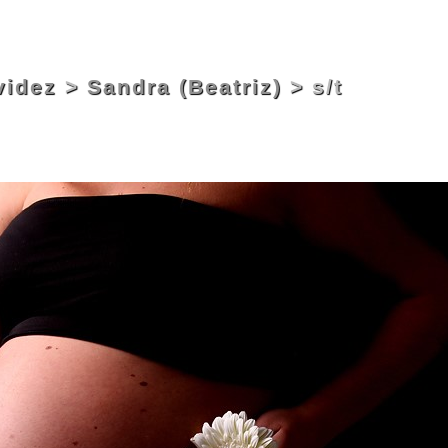
videz
>
Sandra (Beatriz)
> s/t